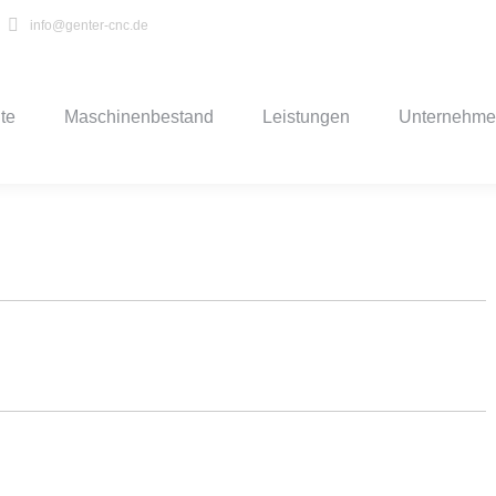
info@genter-cnc.de
ite
Maschinenbestand
Leistungen
Unternehm
ite
Maschinenbestand
Leistungen
Unternehm