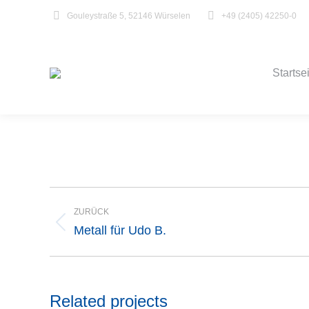
Gouleystraße 5, 52146 Würselen
+49 (2405) 42250-0
Startse
Startse
Project
ZURÜCK
navigation
Previous
Metall für Udo B.
project:
Related projects