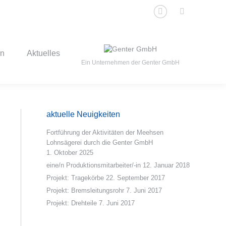
E-
en
Aktuelles
Ein Unternehmen der Genter GmbH
Mail
page
en
Aktuelles
opens
Ein Unternehmen der Genter GmbH
in
new
window
aktuelle Neuigkeiten
Fortführung der Aktivitäten der Meehsen
Lohnsägerei durch die Genter GmbH
1. Oktober 2025
eine/n Produktionsmitarbeiter/-in
12. Januar 2018
Projekt: Tragekörbe
22. September 2017
Projekt: Bremsleitungsrohr
7. Juni 2017
Projekt: Drehteile
7. Juni 2017